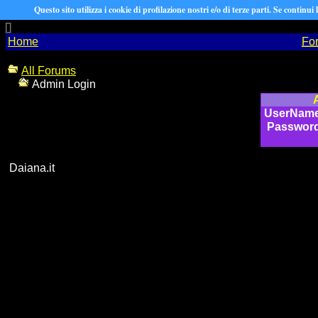
Questo sito utilizza i cookie di profilazione nostri e/o di terze parti. Se continui
Home
Fo
All Forums
Admin Login
UserNam
Passwor
Daiana.it