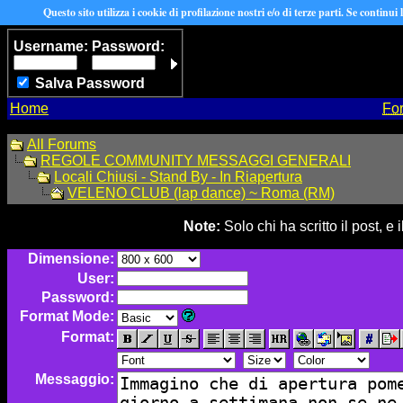
Questo sito utilizza i cookie di profilazione nostri e/o di terze parti. Se continui
Username:
Password:
Salva Password
Home
Fo
All Forums
REGOLE COMMUNITY MESSAGGI GENERALI
Locali Chiusi - Stand By - In Riapertura
VELENO CLUB (lap dance) ~ Roma (RM)
Note:
Solo chi ha scritto il post, 
Dimensione:
User:
Password:
Format Mode:
Format:
Messaggio: