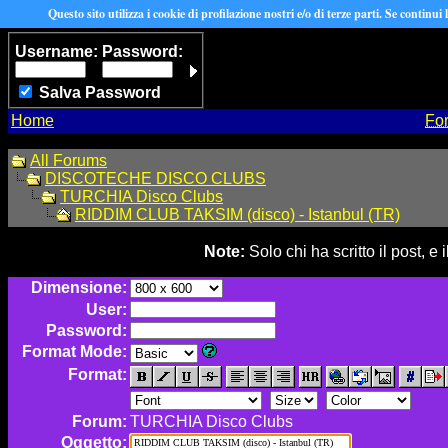
Questo sito utilizza i cookie di profilazione nostri e/o di terze parti. Se continui
Username:
Password:
Salva Password
Home
Fo
All Forums
DISCOTECHE DISCO CLUBS
TURCHIA Disco Clubs
RIDDIM CLUB TAKSIM (disco) - Istanbul (TR)
Note:
Solo chi ha scritto il post, 
Dimensione:
User:
Password:
Format Mode:
Format:
Forum:
TURCHIA Disco Clubs
Oggetto: