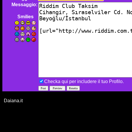
Messaggio:
Smilies
Checka qui per includere il tuo Profilo.
Daiana.it