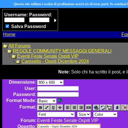
Questo sito utilizza i cookie di profilazione nostri e/o di terze parti. Se continui
Username:
Password:
Salva Password
Home
Fo
All Forums
REGOLE COMMUNITY MESSAGGI GENERALI
Eventi Feste Serate Ospiti VIP
Carosello - Ospiti Dicembre 2024
Note:
Solo chi ha scritto il post, 
Dimensione:
User:
Password:
Format Mode:
Format:
Forum:
Eventi Feste Serate Ospiti VIP
Oggetto: