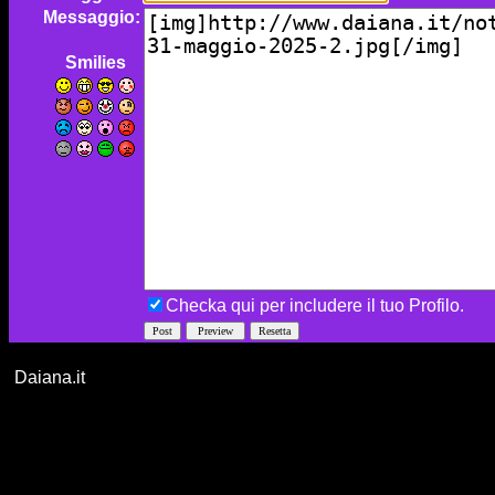
Messaggio:
Smilies
Checka qui per includere il tuo Profilo.
Daiana.it