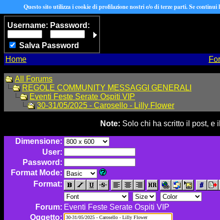
Questo sito utilizza i cookie di profilazione nostri e/o di terze parti. Se continui
Username:
Password:
Salva Password
Home
Fo
All Forums
REGOLE COMMUNITY MESSAGGI GENERALI
Eventi Feste Serate Ospiti VIP
30-31/05/2025 - Carosello - Lilly Flower
Note:
Solo chi ha scritto il post, 
Dimensione:
User:
Password:
Format Mode:
Format:
Forum:
Eventi Feste Serate Ospiti VIP
Oggetto: