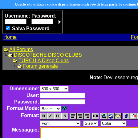
Questo sito utilizza i cookie di profilazione nostri e/o di terze parti. Se continui
Username:
Password:
Salva Password
Home
Fo
All Forums
DISCOTECHE DISCO CLUBS
TURCHIA Disco Clubs
Forum generale
Note:
Devi essere regi
Dimensione:
User:
Password:
Format Mode:
Format:
Messaggio: