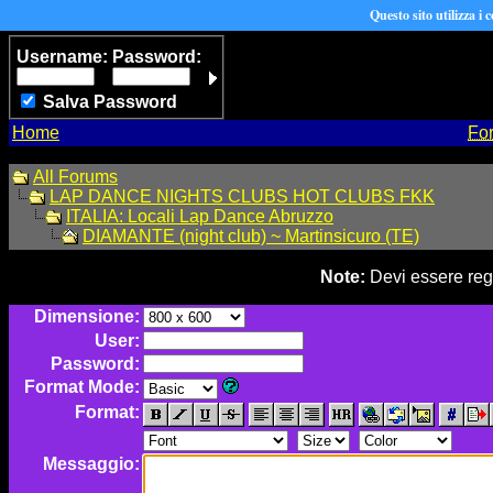
Questo sito utilizza i 
Username:
Password:
Salva Password
Home
Fo
All Forums
LAP DANCE NIGHTS CLUBS HOT CLUBS FKK
ITALIA: Locali Lap Dance Abruzzo
DIAMANTE (night club) ~ Martinsicuro (TE)
Note:
Devi essere regi
Dimensione:
User:
Password:
Format Mode:
Format:
Messaggio: