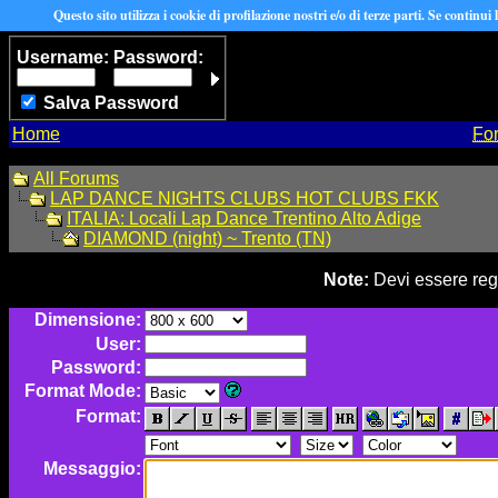
Questo sito utilizza i cookie di profilazione nostri e/o di terze parti. Se continui
Username:
Password:
Salva Password
Home
Fo
All Forums
LAP DANCE NIGHTS CLUBS HOT CLUBS FKK
ITALIA: Locali Lap Dance Trentino Alto Adige
DIAMOND (night) ~ Trento (TN)
Note:
Devi essere regi
Dimensione:
User:
Password:
Format Mode:
Format:
Messaggio: