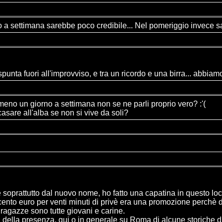
 a settimana sarebbe poco credibile... Nel pomeriggio invece sareb
ta fuori all'improvviso, e tra un ricordo e una birra... abbiamo 
no un giorno a settimana non se ne parli proprio vero? :'(
asare all'alba se non si vive da soli?
e soprattutto dal nuovo nome, ho fatto una capatina in questo lo
ento euro per venti minuti di privè era una promozione perchè di
ragazze sono tutte giovani e carine.
della presenza, qui o in generale su Roma di alcune storiche di 