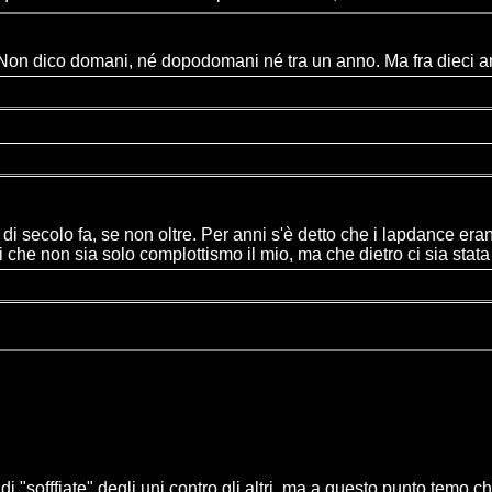
? Non dico domani, né dopodomani né tra un anno. Ma fra dieci an
to di secolo fa, se non oltre. Per anni s'è detto che i lapdance er
e non sia solo complottismo il mio, ma che dietro ci sia stata una
di "sofffiate" degli uni contro gli altri, ma a questo punto temo c