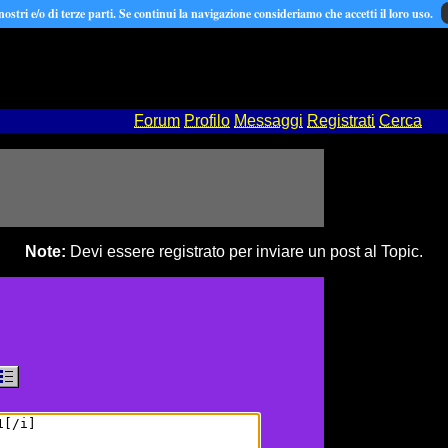
 nostri e/o di terze parti. Se continui la navigazione consideriamo che accetti il loro uso.
Forum
Profilo
Messaggi
Registrati
Cerca
Note:
Devi essere registrato per inviare un post al Topic.