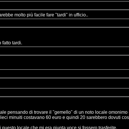
be molto più facile fare "tardi" in ufficio..
fatto tardi.
cale pensando di trovare il "gemello" di un noto locale omonimo
eci minuiti costavano 60 euro e quindi 20 sarebbero dovuti cost
questo locale che mi era giunta voce si fossero trasferite.