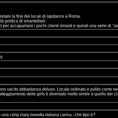
tare la fine dei locali di lapdance a Roma.
à politica di smantellarli.
 per accaparrarsi i pochi clienti rimasti e quindi una serie di "so
it
no uscito abbastanza deluso. Locale ordinato e pulito come sempre
'atteggiamento delle girls è diventato molto simile a quello dei 
na certa mary moretta italiana carina...che tipo è?