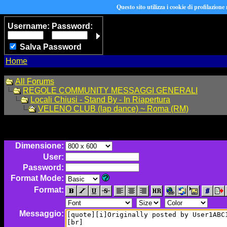
Questo sito utilizza i cookie di profilazione
Username:
Password:
Salva Password
Home
All Forums
REGOLE COMMUNITY MESSAGGI GENERALI
Locali Chiusi - Stand By - In Riapertura
VELENO CLUB (lap dance) ~ Roma (RM)
Dimensione:
User:
Password:
Format Mode:
Format:
Messaggio: