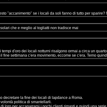
sto "accanimento" se i locali da soli fanno di tutto per sparire
olari che e meglio al togliatti non tradisce mai
 i tempi d'oro dei locali notturni risalgono ormai a circa un quar
l fine settimana c'era movimento, eccome se c'era. Temo quindi ch
 decretare la fine dei locali di lapdance a Roma.
volontà politica di smantellarli.
i loro per accaparrarsi i pochi clienti rimasti e quindi una serie 