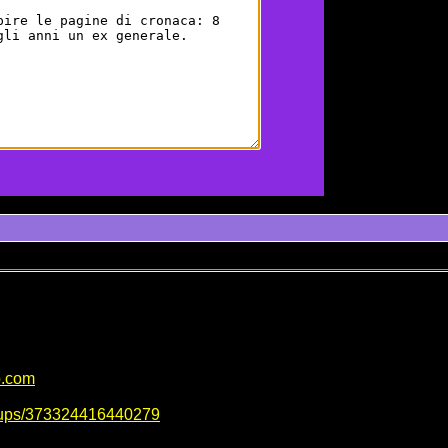
b.com
oups/373324416440279