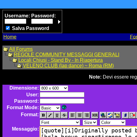
Username:
Password:
Salva Password
Home
Fo
All Forums
REGOLE COMMUNITY MESSAGGI GENERALI
Locali Chiusi - Stand By - In Riapertura
VELENO CLUB (lap dance) ~ Roma (RM)
Note:
Devi essere regi
Dimensione:
User:
Password:
Format Mode:
Format:
Messaggio: