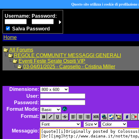
Questo sito utilizza i cookie di profilazione
Username:
Password:
Salva Password
Home
All Forums
REGOLE COMMUNITY MESSAGGI GENERALI
Eventi Feste Serate Ospiti VIP
03-04/01/2025 - Carosello - Cristina Miller
Dimensione:
User:
Password:
Format Mode:
Format:
Messaggio: