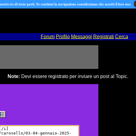
 nostri e/o di terze parti. Se continui la navigazione consideriamo che accetti il loro uso.
Forum
Profilo
Messaggi
Registrati
Cerca
Note:
Devi essere registrato per inviare un post al Topic.