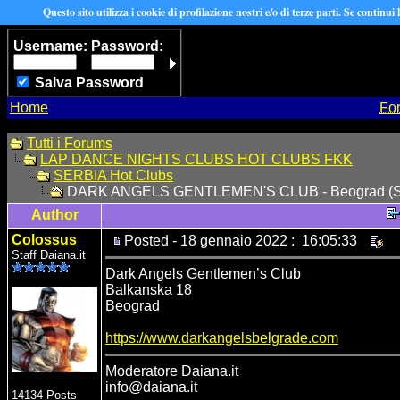
Questo sito utilizza i cookie di profilazione nostri e/o di terze parti. Se continui
Username:
Password:
Salva Password
Home
Fo
Tutti i Forums
LAP DANCE NIGHTS CLUBS HOT CLUBS FKK
SERBIA Hot Clubs
DARK ANGELS GENTLEMEN'S CLUB - Beograd (
Author
Colossus
Posted - 18 gennaio 2022 : 16:05:33
Staff Daiana.it
Dark Angels Gentlemen’s Club
Balkanska 18
Beograd
https://www.darkangelsbelgrade.com
Moderatore Daiana.it
info@daiana.it
14134 Posts