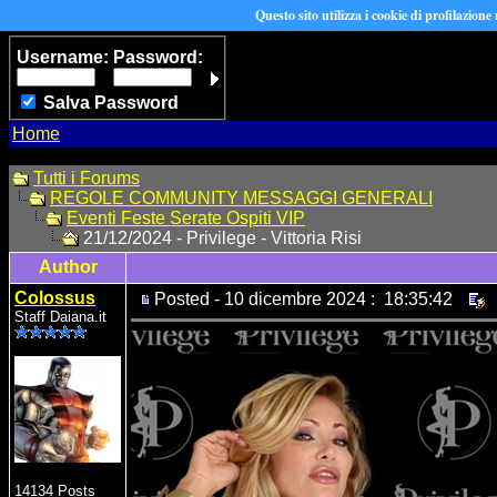
Questo sito utilizza i cookie di profilazione
Username:
Password:
Salva Password
Home
Tutti i Forums
REGOLE COMMUNITY MESSAGGI GENERALI
Eventi Feste Serate Ospiti VIP
21/12/2024 - Privilege - Vittoria Risi
Author
Colossus
Posted - 10 dicembre 2024 : 18:35:42
Staff Daiana.it
14134 Posts