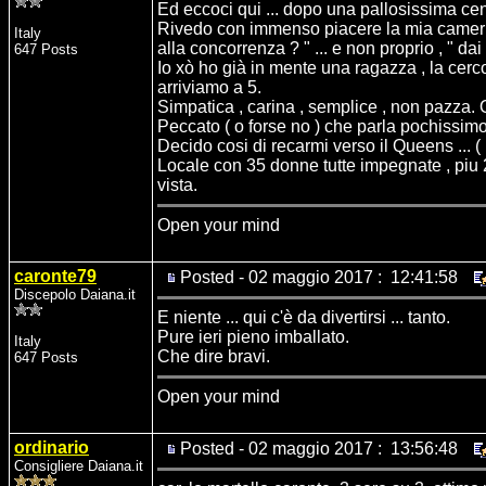
Ed eccoci qui ... dopo una pallosissima ce
Rivedo con immenso piacere la mia cameriera
Italy
alla concorrenza ? " ... e non proprio , " dai
647 Posts
Io xò ho già in mente una ragazza , la cerco
arriviamo a 5.
Simpatica , carina , semplice , non pazza. 
Peccato ( o forse no ) che parla pochissimo 
Decido cosi di recarmi verso il Queens ... ( 
Locale con 35 donne tutte impegnate , piu 2
vista.
Open your mind
caronte79
Posted - 02 maggio 2017 : 12:41:58
Discepolo Daiana.it
E niente ... qui c'è da divertirsi ... tanto.
Pure ieri pieno imballato.
Italy
Che dire bravi.
647 Posts
Open your mind
ordinario
Posted - 02 maggio 2017 : 13:56:48
Consigliere Daiana.it