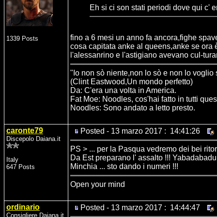
Eh si ci son stati periodi dove qui c
fino a 6 mesi un anno fa ancora,fighe spa
1339 Posts
cosa capitata anke al queens,anke se ora è
l'alessanrino e l'astigiano avevano cul-turam
"Io non sò niente,non lo sò e non lo voglio
(Clint Eastwood,Un mondo perfetto)
Da: C'era una volta in America.
Fat Moe: Noodles, cos'hai fatto in tutti ques
Noodles: Sono andato a letto presto.
caronte79
Posted - 13 marzo 2017 : 14:41:26
Discepolo Daiana.it
PS > ... per la Pasqua vedremo dei bei ritorni 
Da Est preparano l' assalto !!! Yabadabaduu
Italy
Minchia ... sto dando i numeri !!!
647 Posts
Open your mind
ordinario
Posted - 13 marzo 2017 : 14:44:47
Consigliere Daiana.it