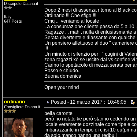
Discepolo Daiana.it
Dopo 2 mesi di assenza ritorno al Black c
Ordinario !!! Che sfiga !!!
Italy
Cmq ... veniamo al locale :
647 Posts
La consumazione cliente passa da 5 a 10 .
Ragazze ... mah , nulla di entusiasmante a 
Serata divertente e rilassante con qualche
Un pensiero affettuoso al duo " cameriere 
!!!
Un minuto di silenzio per i " cugini di Val
zona ragazzi xè se uscite dal vs confine vi f
Carino lo spettacolo di mezza serata per a
Passo e chiudo.
Buona domenica.
Open your mind
ordinario
Posted - 12 marzo 2017 : 10:48:05
Consigliere Daiana.it
bella caronte
però ho notato ke però stanno cedendo un p
locale veramente dozzinale come tipe e com
imbarazzante in tempo di crisi 10 eu(prima
da solo,manco hanno una redbull