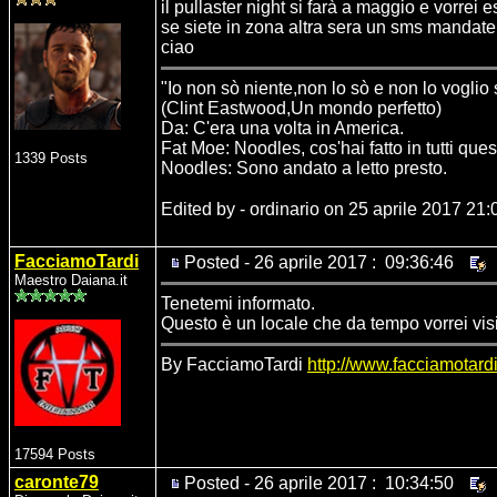
il pullaster night si farà a maggio e vorrei
se siete in zona altra sera un sms mandatel
ciao
"Io non sò niente,non lo sò e non lo voglio
(Clint Eastwood,Un mondo perfetto)
Da: C'era una volta in America.
Fat Moe: Noodles, cos'hai fatto in tutti ques
1339 Posts
Noodles: Sono andato a letto presto.
Edited by - ordinario on 25 aprile 2017 21:
FacciamoTardi
Posted - 26 aprile 2017 : 09:36:46
Maestro Daiana.it
Tenetemi informato.
Questo è un locale che da tempo vorrei vis
By FacciamoTardi
http://www.facciamotardi.
17594 Posts
caronte79
Posted - 26 aprile 2017 : 10:34:50