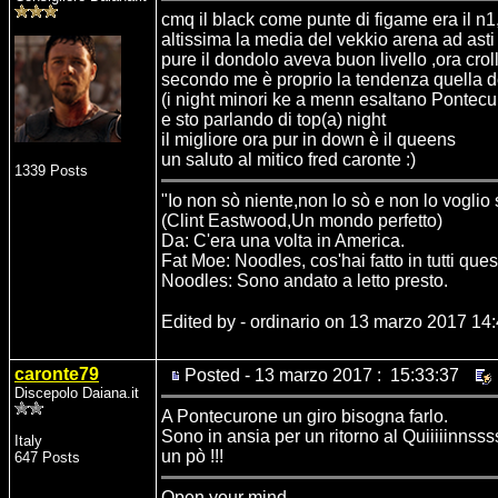
cmq il black come punte di figame era il n1
altissima la media del vekkio arena ad asti
pure il dondolo aveva buon livello ,ora crol
secondo me è proprio la tendenza quella del
(i night minori ke a menn esaltano Pontecuro
e sto parlando di top(a) night
il migliore ora pur in down è il queens
un saluto al mitico fred caronte :)
1339 Posts
"Io non sò niente,non lo sò e non lo voglio
(Clint Eastwood,Un mondo perfetto)
Da: C'era una volta in America.
Fat Moe: Noodles, cos'hai fatto in tutti ques
Noodles: Sono andato a letto presto.
Edited by - ordinario on 13 marzo 2017 14
caronte79
Posted - 13 marzo 2017 : 15:33:37
Discepolo Daiana.it
A Pontecurone un giro bisogna farlo.
Sono in ansia per un ritorno al Quiiiiinnsss
Italy
un pò !!!
647 Posts
Open your mind