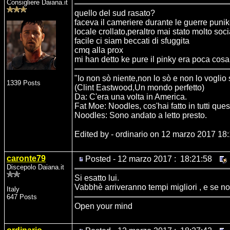
Consigliere Daiana.it
quello del sud rasato?
faceva il cameriere durante le guerre puni
locale crollato,peraltro mai stato molto soci
facile ci siam beccati di sfuggita
cmq alla prox
mi han detto ke pure il pinky era poca cosa
"Io non sò niente,non lo sò e non lo voglio
1339 Posts
(Clint Eastwood,Un mondo perfetto)
Da: C'era una volta in America.
Fat Moe: Noodles, cos'hai fatto in tutti ques
Noodles: Sono andato a letto presto.
Edited by - ordinario on 12 marzo 2017 18
caronte79
Posted - 12 marzo 2017 : 18:21:58
Discepolo Daiana.it
Si esatto lui.
Vabbhè arriveranno tempi migliori , e se no
Italy
647 Posts
Open your mind