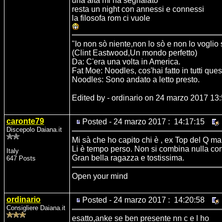
una alta mi ha segnalato
resta un night con annessi e connessi
la filosofa rom ci vuole
"Io non sò niente,non lo sò e non lo voglio
(Clint Eastwood,Un mondo perfetto)
Da: C'era una volta in America.
Fat Moe: Noodles, cos'hai fatto in tutti ques
Noodles: Sono andato a letto presto.
Edited by - ordinario on 24 marzo 2017 13
caronte79
Posted - 24 marzo 2017 : 14:17:15
Discepolo Daiana.it
Mi sà che ho capito chi è , ex Top del Q mand
Li è tempo perso. Non si combina nulla con l
Italy
Gran bella ragazza e tostissima.
647 Posts
Open your mind
ordinario
Posted - 24 marzo 2017 : 14:20:58
Consigliere Daiana.it
esatto,anke se ben presente nn c e l ho