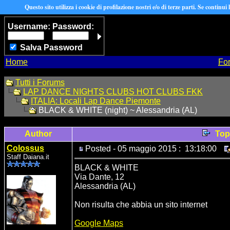
Questo sito utilizza i cookie di profilazione nostri e/o di terze parti. Se continui
Username:
Password:
Salva Password
Home
Fo
Tutti i Forums
LAP DANCE NIGHTS CLUBS HOT CLUBS FKK
ITALIA: Locali Lap Dance Piemonte
BLACK & WHITE (night) ~ Alessandria (AL)
Author
Top
Colossus
Posted - 05 maggio 2015 : 13:18:00
Staff Daiana.it
BLACK & WHITE
Via Dante, 12
Alessandria (AL)
Non risulta che abbia un sito internet
Google Maps