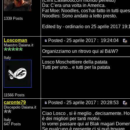
(Clint Eastwood,Un mondo perfetto)
Da: C'era una volta in America.
Fat Moe: Noodles, cos'hai fatto in tutti ques
Noodles: Sono andato a letto presto.
1339 Posts
Edited by - ordinario on 25 aprile 2017 19:
Loscoman
Posted - 25 aprile 2017 : 19:24:04
Maestro Daiana.it
Organizziamo un ritrovo qui al B&W?
Italy
Losco Moschettiere della patata
Tutti per uno... e tutti per la patata
11566 Posts
caronte79
Posted - 25 aprile 2017 : 20:28:53
Discepolo Daiana.it
Ciao Losco , si è meglio , decisamente. H
è dei migliori per tanti motivi.
Italy
Io vorrei passare qui al Blak magari Domeni
647 Posts
Se qualcuno è presente ci si può trovare.