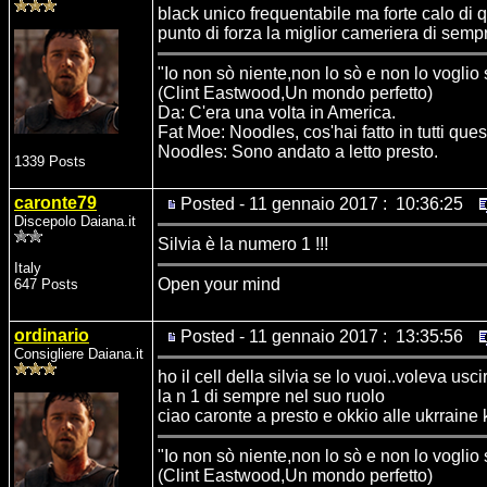
black unico frequentabile ma forte calo di q
punto di forza la miglior cameriera di sempre
"Io non sò niente,non lo sò e non lo voglio
(Clint Eastwood,Un mondo perfetto)
Da: C'era una volta in America.
Fat Moe: Noodles, cos'hai fatto in tutti ques
Noodles: Sono andato a letto presto.
1339 Posts
caronte79
Posted - 11 gennaio 2017 : 10:36:25
Discepolo Daiana.it
Silvia è la numero 1 !!!
Italy
Open your mind
647 Posts
ordinario
Posted - 11 gennaio 2017 : 13:35:56
Consigliere Daiana.it
ho il cell della silvia se lo vuoi..voleva usci
la n 1 di sempre nel suo ruolo
ciao caronte a presto e okkio alle ukrraine 
"Io non sò niente,non lo sò e non lo voglio
(Clint Eastwood,Un mondo perfetto)