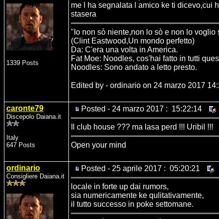
me l ha segnalata l amico ke ti dicevo,cui ho
stasera
"Io non sò niente,non lo sò e non lo voglio
(Clint Eastwood,Un mondo perfetto)
Da: C'era una volta in America.
Fat Moe: Noodles, cos'hai fatto in tutti ques
1339 Posts
Noodles: Sono andato a letto presto.
Edited by - ordinario on 24 marzo 2017 14
caronte79
Posted - 24 marzo 2017 : 15:22:14
Discepolo Daiana.it
Il club house ??? ma lasa perd !!! Uribil !!!
Italy
Open your mind
647 Posts
ordinario
Posted - 25 aprile 2017 : 05:20:21
Consigliere Daiana.it
locale in forte up dai rumors,
sia numericamente ke qulitativamente,
il tutto successo in poke settomane.