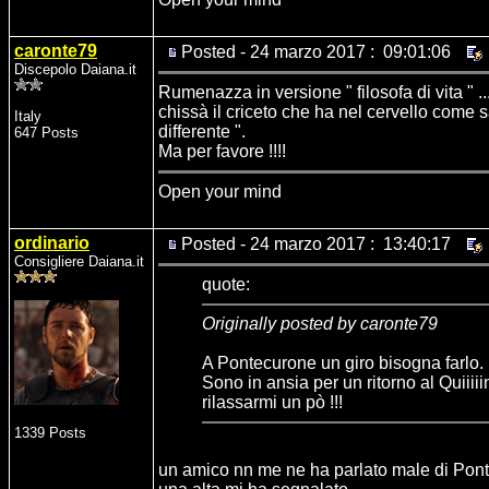
caronte79
Posted - 24 marzo 2017 : 09:01:06
Discepolo Daiana.it
Rumenazza in versione " filosofa di vita 
chissà il criceto che ha nel cervello come s
Italy
differente ".
647 Posts
Ma per favore !!!!
Open your mind
ordinario
Posted - 24 marzo 2017 : 13:40:17
Consigliere Daiana.it
quote:
Originally posted by caronte79
A Pontecurone un giro bisogna farlo.
Sono in ansia per un ritorno al Quiiii
rilassarmi un pò !!!
1339 Posts
un amico nn me ne ha parlato male di Pon