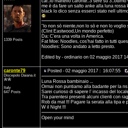
car..lo martello caronte..3 sere su 3..ottim
me è da fare un salto anke alla luna rossa ke 
black lo dico senza esserci stato nell ulti
"Io non sò niente,non lo sò e non lo voglio
(Clint Eastwood,Un mondo perfetto)
Da: C'era una volta in America.
1339 Posts
Fat Moe: Noodles, cos'hai fatto in tutti ques
Noodles: Sono andato a letto presto.
Edited by - ordinario on 02 maggio 2017 1
caronte79
Posted - 02 maggio 2017 : 16:07:55
Discepolo Daiana.it
Luna Rossa bambinaio ...
Ormai non puntiamo alla badante per la ns
Italy
Sarei curioso di sapere l' incasso del locale
647 Posts
Tra parentesi presenti alcuni clienti con r
Rob da mat !!! Pagare la serata alla tipa e po
W il Night !!!
Open your mind