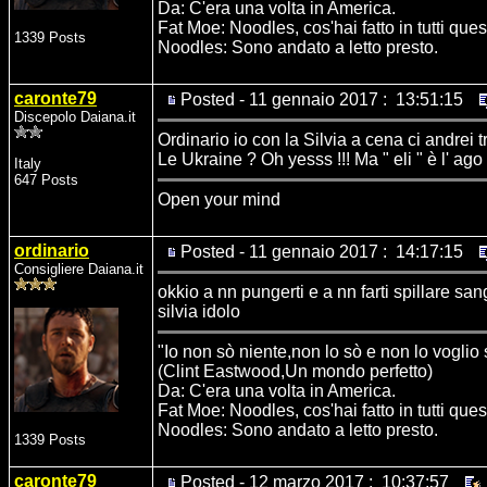
Da: C'era una volta in America.
Fat Moe: Noodles, cos'hai fatto in tutti ques
1339 Posts
Noodles: Sono andato a letto presto.
caronte79
Posted - 11 gennaio 2017 : 13:51:15
Discepolo Daiana.it
Ordinario io con la Silvia a cena ci andrei t
Le Ukraine ? Oh yesss !!! Ma " eli " è l' ago n
Italy
647 Posts
Open your mind
ordinario
Posted - 11 gennaio 2017 : 14:17:15
Consigliere Daiana.it
okkio a nn pungerti e a nn farti spillare sa
silvia idolo
"Io non sò niente,non lo sò e non lo voglio
(Clint Eastwood,Un mondo perfetto)
Da: C'era una volta in America.
Fat Moe: Noodles, cos'hai fatto in tutti ques
Noodles: Sono andato a letto presto.
1339 Posts
caronte79
Posted - 12 marzo 2017 : 10:37:57