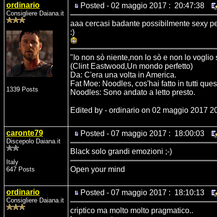
ordinario
Posted - 02 maggio 2017 : 20:47:38
Consigliere Daiana.it
aaa cercasi badante possibilmente sexy per
:)
"Io non sò niente,non lo sò e non lo voglio
(Clint Eastwood,Un mondo perfetto)
Da: C'era una volta in America.
Fat Moe: Noodles, cos'hai fatto in tutti ques
1339 Posts
Noodles: Sono andato a letto presto.
Edited by - ordinario on 02 maggio 2017 2
caronte79
Posted - 07 maggio 2017 : 18:00:03
Discepolo Daiana.it
Black solo grandi emozioni ;-)
Italy
Open your mind
647 Posts
ordinario
Posted - 07 maggio 2017 : 18:10:13
Consigliere Daiana.it
criptico ma molto molto pragmatico..