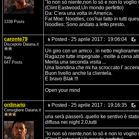
"Io non sò niente,non lo sò e non lo voglio
(Clint Eastwood,Un mondo perfetto)
Da: C'era una volta in America.
Fat Moe: Noodles, cos'hai fatto in tutti ques
1339 Posts
Noodles: Sono andato a letto presto.
caronte79
Posted - 25 aprile 2017 : 19:06:04
Discepolo Daiana.it
Un giro con un amico , in netto miglioramen
Ragazze tutte impegnate , molte a cena altr
Italy
Merita una seconda visita ...
647 Posts
Una biondina che mi ha scroccato l' accen
Buon livello anche la clientela.
E bravo Blak !!!
Open your mind
ordinario
Posted - 25 aprile 2017 : 19:16:35
Consigliere Daiana.it
una serà passerò..quello ke sentivo è sta
diffusa nei night 2.0,tutti
"Io non sò niente,non lo sò e non lo voglio