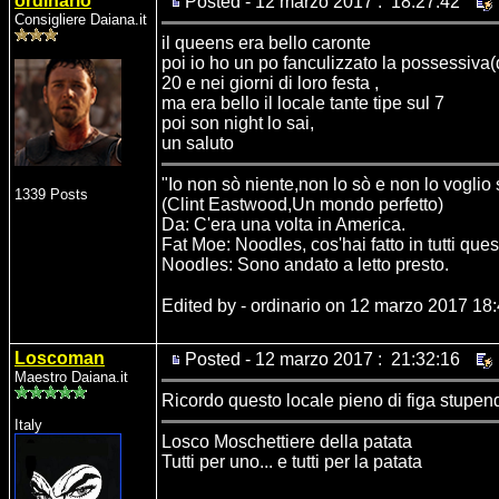
ordinario
Posted - 12 marzo 2017 : 18:27:42
Consigliere Daiana.it
il queens era bello caronte
poi io ho un po fanculizzato la possessiva(q
20 e nei giorni di loro festa ,
ma era bello il locale tante tipe sul 7
poi son night lo sai,
un saluto
"Io non sò niente,non lo sò e non lo voglio
1339 Posts
(Clint Eastwood,Un mondo perfetto)
Da: C'era una volta in America.
Fat Moe: Noodles, cos'hai fatto in tutti ques
Noodles: Sono andato a letto presto.
Edited by - ordinario on 12 marzo 2017 18
Loscoman
Posted - 12 marzo 2017 : 21:32:16
Maestro Daiana.it
Ricordo questo locale pieno di figa stupend
Italy
Losco Moschettiere della patata
Tutti per uno... e tutti per la patata