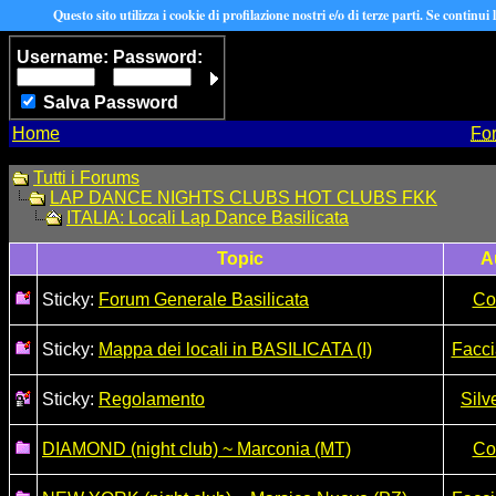
Questo sito utilizza i cookie di profilazione nostri e/o di terze parti. Se continui
Username:
Password:
Salva Password
Home
Fo
Tutti i Forums
LAP DANCE NIGHTS CLUBS HOT CLUBS FKK
ITALIA: Locali Lap Dance Basilicata
Topic
A
Sticky:
Forum Generale Basilicata
Co
Sticky:
Mappa dei locali in BASILICATA (I)
Facci
Sticky:
Regolamento
Silv
DIAMOND (night club) ~ Marconia (MT)
Co