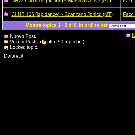
NEW YORK (night club) ~ Marsico Nuovo (PZ)
Facci
CLUB 106 (lap dance) ~ Scanzano Jonico (MT)
Facci
Mostra topics 1 - 6 di 6, in ordine per
N
Nuovo Post.
Vecchi Posts. (
oltre 50 repliche.)
Locked topic.
Daiana.it